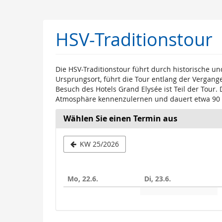
Zum
Haupt-
Inhalt
HSV-Traditionstour
springen
Die HSV-Traditionstour führt durch historische
Ursprungsort, führt die Tour entlang der Vergang
Besuch des Hotels Grand Elysée ist Teil der Tour.
Atmosphäre kennenzulernen und dauert etwa 90
Wählen Sie einen Termin aus
Woche
KW 25/2026
zur
Anzeige
Mo, 22.6.
Di, 23.6.
auswähle