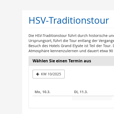
Zum
Haupt-
Inhalt
HSV-Traditionstour
springen
Die HSV-Traditionstour führt durch historische
Ursprungsort, führt die Tour entlang der Vergang
Besuch des Hotels Grand Elysée ist Teil der Tour.
Atmosphäre kennenzulernen und dauert etwa 90
Wählen Sie einen Termin aus
Woche
KW 10/2025
zur
Anzeige
Mo, 10.3.
Di, 11.3.
auswähle